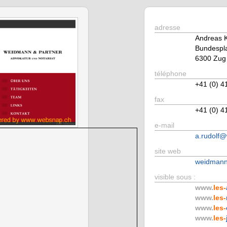
adresse
Andreas K
Bundespla
6300 Zug
téléphone
+41 (0) 4
fax
+41 (0) 4
e-mail
a.rudolf
site web
weidmann
visible sous :
www.
les-
www.
les-
www.
les-
www.
les-