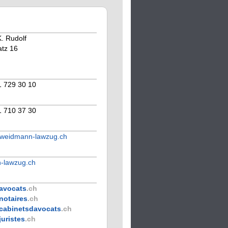
. Rudolf
tz 16
1 729 30 10
1 710 37 30
@weidmann-lawzug.ch
-lawzug.ch
avocats
.ch
notaires
.ch
cabinetsdavocats
.ch
juristes
.ch