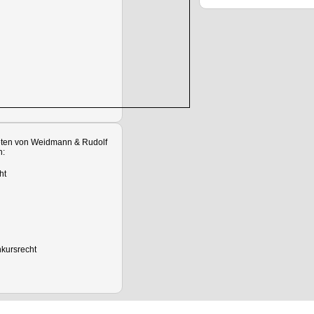
eten von Weidmann & Rudolf
n:
cht
nkursrecht