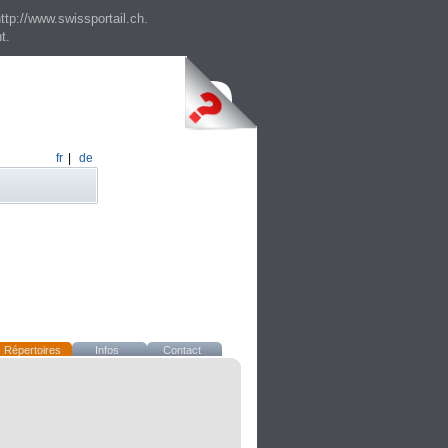
ttp://www.swissportail.ch.
t.
fr
|
de
Répertoires
Infos
Contact