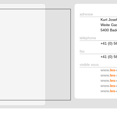
adresse
Kurt Josef
Weite Ga
5400 Bad
téléphone
+41 (0) 5
fax
+41 (0) 5
visible sous :
www.
les-
www.
les-
www.
les-
www.
les-
www.
les-