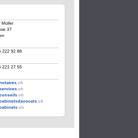
 Müller
sse 37
en
6 222 92 88
6 221 27 55
notaires
.ch
services
.ch
conseils
.ch
cabinetsdavocats
.ch
cabinets
.ch