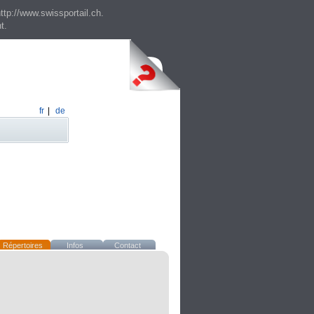
ttp://www.swissportail.ch.
t.
fr
|
de
Répertoires
Infos
Contact