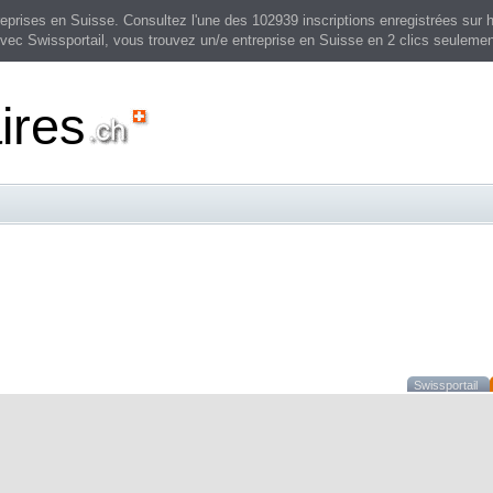
prises en Suisse. Consultez l'une des 102939 inscriptions enregistrées sur h
vec Swissportail, vous trouvez un/e entreprise en Suisse en 2 clics seulemen
ires
Swissportail